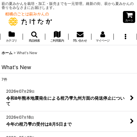
萩の夏みかんを栽培・加工・販売までを一元管理。維新の街、萩から夏みかんの
香りをみなさまにお届けします。
カート
カテゴリ
商品検索
ご利用案内
問い合わせ
マイページ
ホーム
>
What's New
What's New
7
件
2026
07
29
年
月
日
令和8年熊本地震発生による柑乃雫九州方面の発送停止につい
て
2026
07
18
年
月
日
今年の柑乃雫の受付は8月5日まで