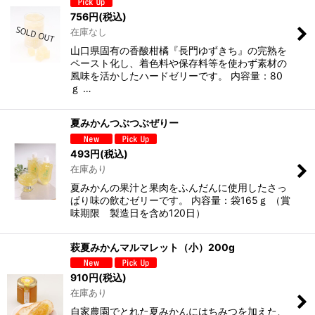
756
円
(税込)
在庫なし
山口県固有の香酸柑橘『長門ゆずきち』の完熟を
ペースト化し、着色料や保存料等を使わず素材の
風味を活かしたハードゼリーです。 内容量：80
ｇ …
夏みかんつぶつぶぜりー
493
円
(税込)
在庫あり
夏みかんの果汁と果肉をふんだんに使用したさっ
ぱり味の飲むゼリーです。 内容量：袋165ｇ （賞
味期限 製造日を含め120日）
萩夏みかんマルマレット（小）200g
910
円
(税込)
在庫あり
自家農園でとれた夏みかんにはちみつを加えた、