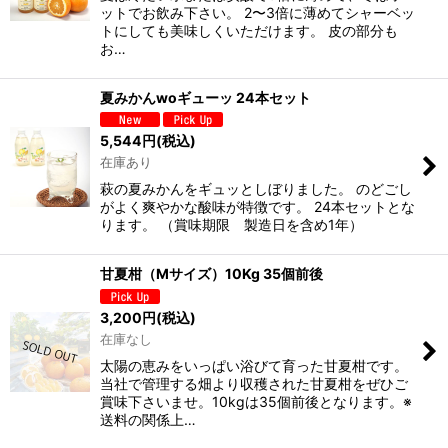
ットでお飲み下さい。 2〜3倍に薄めてシャーベッ
トにしても美味しくいただけます。 皮の部分も
お…
夏みかんwoギューッ 24本セット
5,544
円
(税込)
在庫あり
萩の夏みかんをギュッとしぼりました。 のどごし
がよく爽やかな酸味が特徴です。 24本セットとな
ります。 （賞味期限 製造日を含め1年）
甘夏柑（Mサイズ）10Kg 35個前後
3,200
円
(税込)
在庫なし
太陽の恵みをいっぱい浴びて育った甘夏柑です。
当社で管理する畑より収穫された甘夏柑をぜひご
賞味下さいませ。10kgは35個前後となります。※
送料の関係上…