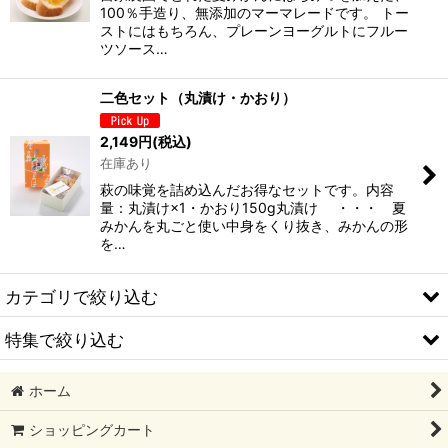
100％手造り、無添加のマーマレードです。 トー
ストにはもちろん、プレーンヨーグルトにフルー
ツソース…
二色セット（丸漬け・かおり）
2,149
円
(税込)
在庫あり
萩の味覚を詰め込んだお得なセットです。内容
量：丸漬け×1・かおり150g丸漬け ・・・ 夏
みかんを丸ごと使い中身をくり抜き、みかんの形
を…
カテゴリで絞り込む
特集で絞り込む
旬の一押商品
ホーム
柑乃雫関連商品
甘夏柑・夏みかん
ショッピングカート
チョコレート商品
ECエール便で送料無料