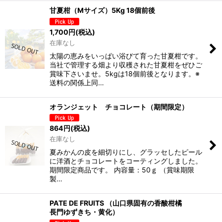
甘夏柑（Mサイズ）5Kg 18個前後
1,700
円
(税込)
在庫なし
太陽の恵みをいっぱい浴びて育った甘夏柑です。
当社で管理する畑より収穫された甘夏柑をぜひご
賞味下さいませ。5kgは18個前後となります。※
送料の関係上同…
オランジェット チョコレート（期間限定）
864
円
(税込)
在庫なし
夏みかんの皮を細切りにし、グラッセしたピール
に洋酒とチョコレートをコーティングしました。
期間限定商品です。 内容量：50ｇ （賞味期限
製…
PATE DE FRUITS （山口県固有の香酸柑橘
長門ゆずきち・黄化）