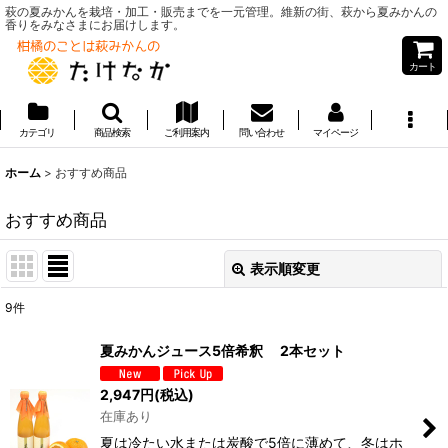
萩の夏みかんを栽培・加工・販売までを一元管理。維新の街、萩から夏みかんの
香りをみなさまにお届けします。
カート
カテゴリ
商品検索
ご利用案内
問い合わせ
マイページ
ホーム
>
おすすめ商品
おすすめ商品
表示順変更
閉じる
9
件
表示数
:
夏みかんジュース5倍希釈 2本セット
並び順
:
2,947
円
(税込)
在庫あり
絞り込む
夏は冷たい水または炭酸で5倍に薄めて、冬はホ