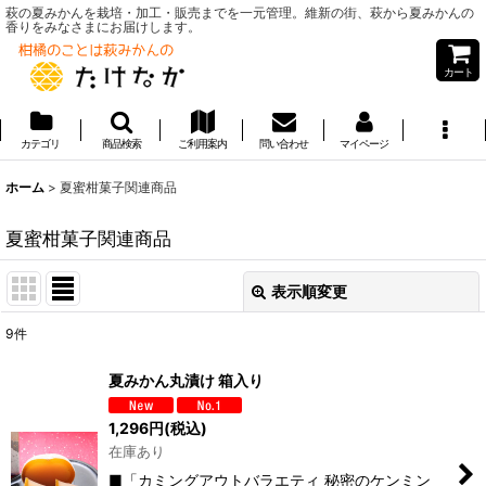
萩の夏みかんを栽培・加工・販売までを一元管理。維新の街、萩から夏みかんの
香りをみなさまにお届けします。
カート
カテゴリ
商品検索
ご利用案内
問い合わせ
マイページ
ホーム
>
夏蜜柑菓子関連商品
夏蜜柑菓子関連商品
表示順変更
閉じる
9
件
表示数
:
夏みかん丸漬け 箱入り
並び順
:
1,296
円
(税込)
在庫あり
絞り込む
■「カミングアウトバラエティ 秘密のケンミン