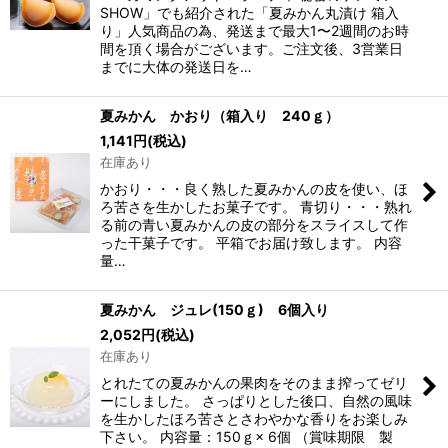
SHOW」でも紹介された「夏みかん丸漬け 箱入
り」人気商品の為、発送まで最大1〜2週間のお時
間を頂く場合がございます。ご注文後、3営業日
までに大体の発送日を…
夏みかん かおり（箱入り 240ｇ）
1,141
円
(税込)
在庫あり
かおり・・・良く熟した夏みかんの皮を使い、ほ
ろ苦さを生かしたお菓子です。 青切り・・・熟れ
る前の青い夏みかんの皮の部分をスライスして作
った干菓子です。 平箱でお届け致します。 内容
量…
夏みかん ジュレ(150ｇ) 6個入り
2,052
円
(税込)
在庫あり
とれたての夏みかんの果肉をそのまま搾ってゼリ
ーにしました。 さっぱりとした後口、自然の風味
を生かしたほろ苦さとさわやかな香りをお楽しみ
下さい。 内容量：150ｇ× 6個 （賞味期限 製