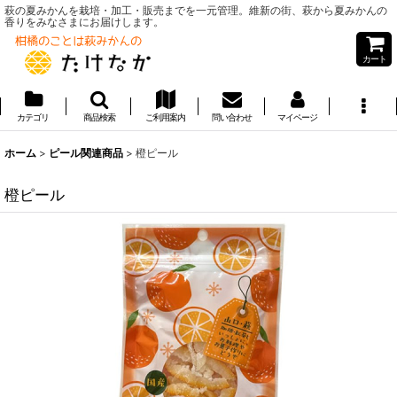
萩の夏みかんを栽培・加工・販売までを一元管理。維新の街、萩から夏みかんの
香りをみなさまにお届けします。
カート
カテゴリ
商品検索
ご利用案内
問い合わせ
マイページ
ホーム
>
ピール関連商品
>
橙ピール
橙ピール